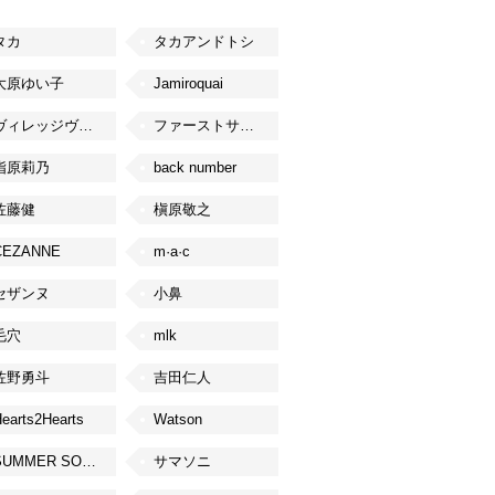
タカ
タカアンドトシ
大原ゆい子
Jamiroquai
ヴィレッジヴァンガード
ファーストサマーウイカ
指原莉乃
back number
佐藤健
槇原敬之
CEZANNE
m·a·c
セザンヌ
小鼻
毛穴
mlk
佐野勇斗
吉田仁人
earts2Hearts
Watson
SUMMER SONIC
サマソニ