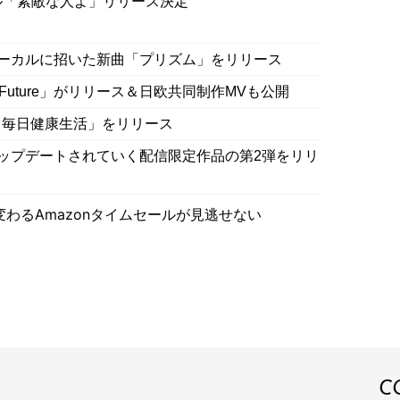
ル「素敵な人よ」リリース決定
をボーカルに招いた新曲「プリズム」をリリース
ired Future」がリリース＆日欧共同制作MVも公開
ラ毎日健康生活」をリリース
音源がアップデートされていく配信限定作品の第2弾をリリ
わるAmazonタイムセールが見逃せない
C