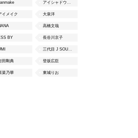
canmake
アイシャドウベース
アイメイク
大泉洋
HANA
高橋文哉
ESS BY
長谷川京子
ØMI
三代目 J SOUL BROTHERS from EXILE TRIBE
岩田剛典
登坂広臣
原菜乃華
東城りお