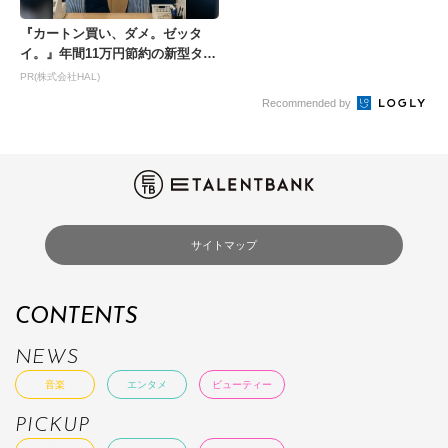
『カートン買い、ダメ。ゼッタ
イ。』年間11万円節約の新型タバ
コが爆売れ
PR(株式会社HAL)
Recommended by
サイトマップ
CONTENTS
NEWS
音楽
エンタメ
ビューティー
PICKUP