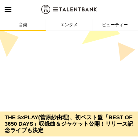
音楽
エンタメ
ビューティー
THE SxPLAY(菅原紗由理)、初ベスト盤「BEST OF
3650 DAYS」収録曲＆ジャケット公開！リリース記
念ライブも決定