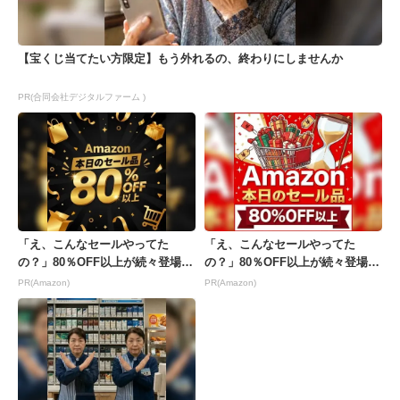
【宝くじ当てたい方限定】もう外れるの、終わりにしませんか
PR(合同会社デジタルファーム )
「え、こんなセールやってた
「え、こんなセールやってた
の？」80％OFF以上が続々登場！
の？」80％OFF以上が続々登場！
Amazonの本気が...
Amazonの本気が...
PR(Amazon)
PR(Amazon)