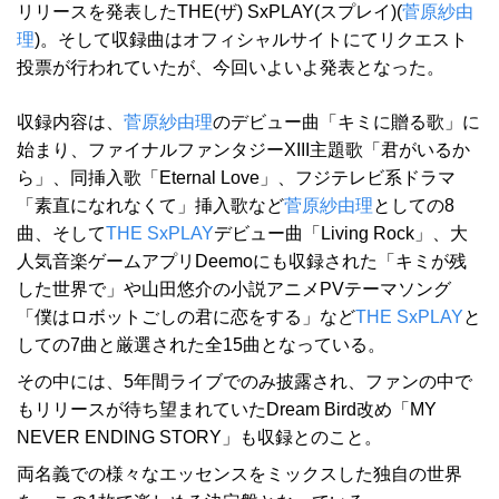
リリースを発表したTHE(ザ) SxPLAY(スプレイ)(
菅原紗由
理
)。そして収録曲はオフィシャルサイトにてリクエスト
投票が行われていたが、今回いよいよ発表となった。
収録内容は、
菅原紗由理
のデビュー曲「キミに贈る歌」に
始まり、ファイナルファンタジーXIII主題歌「君がいるか
ら」、同挿入歌「Eternal Love」、フジテレビ系ドラマ
「素直になれなくて」挿入歌など
菅原紗由理
としての8
曲、そして
THE SxPLAY
デビュー曲「Living Rock」、大
人気音楽ゲームアプリDeemoにも収録された「キミが残
した世界で」や山田悠介の小説アニメPVテーマソング
「僕はロボットごしの君に恋をする」など
THE SxPLAY
と
しての7曲と厳選された全15曲となっている。
その中には、5年間ライブでのみ披露され、ファンの中で
もリリースが待ち望まれていたDream Bird改め「MY
NEVER ENDING STORY」も収録とのこと。
両名義での様々なエッセンスをミックスした独自の世界