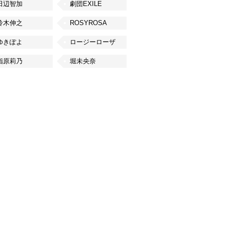
田辺智加
劇団EXILE
鈴木伸之
ROSYROSA
ゆきぽよ
ロージーローザ
指原莉乃
堀未央奈