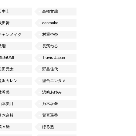
田中圭
高橋文哉
浅田舞
canmake
キャンメイク
村重杏奈
波瑠
長濱ねる
MEGUMI
Travis Japan
松田元太
野呂佳代
滝沢カレン
総合エンタメ
辻希美
浜崎あゆみ
山本美月
乃木坂46
弓木奈於
賀喜遥香
菜々緒
ぼる塾