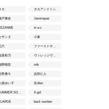
タカ
タカアンドトシ
瀬戸康史
Jamiroquai
CEZANNE
m·a·c
セザンヌ
小鼻
毛穴
ファーストサマーウイカ
指原莉乃
ヴィレッジヴァンガード
細野晴臣
mlk
佐野勇斗
吉田仁人
大原ゆい子
3Li¥en
SUMMER SONIC
X-girl
XLARGE
back number