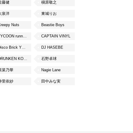
佐藤健
槇原敬之
大泉洋
東城りお
reepy Nuts
Beastie Boys
TYCOON running
CAPTAIN VINYL
Disco Brick YOKOHAMA
DJ HASEBE
DRUNKEN KONG
石野卓球
原菜乃華
Nagie Lane
仲里依紗
田中みな実