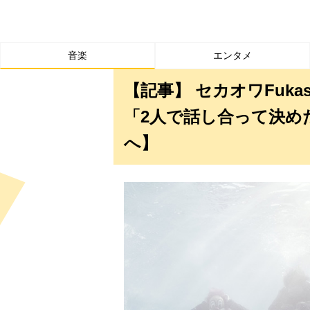
音楽
エンタメ
【記事】 セカオワFuk
「2人で話し合って決め
へ】