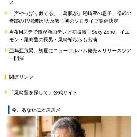
ス
「声やっぱり似てる」「鳥肌が」尾崎豊の息子、裕哉の
奇跡のTV歌唱が大反響！初のソロライブ開催決定
今夜Mステで嵐が新曲テレビ初披露！Sexy Zone、イエ
モン・尾崎豊の長男・尾崎裕哉らも出演
亜無亜危異、初夏にニューアルバム発売＆リリースツア
ー開催
関連リンク
「尾崎豊を探して」公式サイト
今、あなたにオススメ