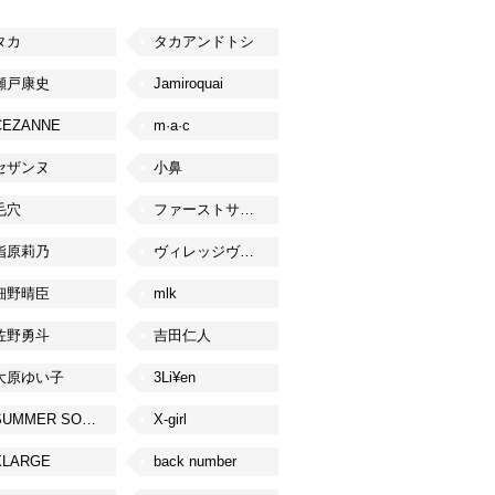
タカ
タカアンドトシ
瀬戸康史
Jamiroquai
CEZANNE
m·a·c
セザンヌ
小鼻
毛穴
ファーストサマーウイカ
指原莉乃
ヴィレッジヴァンガード
細野晴臣
mlk
佐野勇斗
吉田仁人
大原ゆい子
3Li¥en
SUMMER SONIC
X-girl
XLARGE
back number