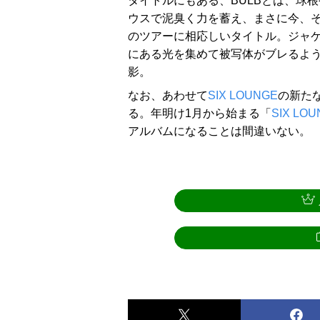
タイトルにもある、BULBとは、球
ウスで泥臭く力を蓄え、まさに今、
のツアーに相応しいタイトル。ジャ
にある光を集めて被写体がブレるよ
影。
なお、あわせて
SIX LOUNGE
の新た
る。年明け1月から始まる「
SIX LO
アルバムになることは間違いない。