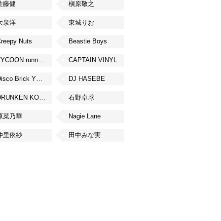
佐藤健
槇原敬之
大泉洋
東城りお
reepy Nuts
Beastie Boys
TYCOON running
CAPTAIN VINYL
Disco Brick YOKOHAMA
DJ HASEBE
DRUNKEN KONG
石野卓球
原菜乃華
Nagie Lane
仲里依紗
田中みな実