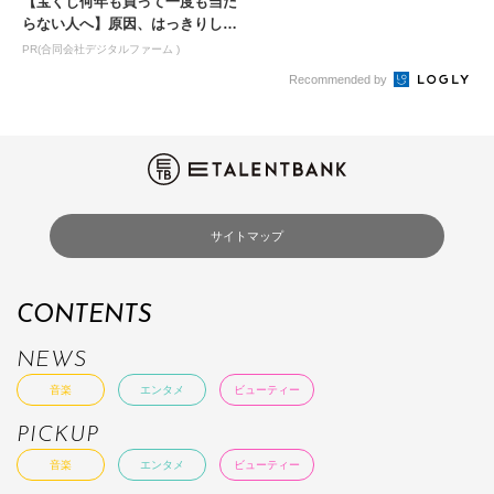
【宝くじ何年も買って一度も当た
らない人へ】原因、はっきりして
ます
PR(合同会社デジタルファーム )
Recommended by
サイトマップ
CONTENTS
NEWS
音楽
エンタメ
ビューティー
PICKUP
音楽
エンタメ
ビューティー