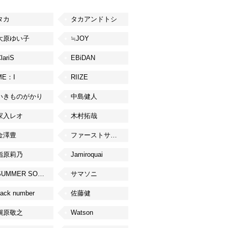
タカ
タカアンドトシ
大原ゆい子
≒JOY
lariS
EBiDAN
ME：I
RIIZE
いきものがかり
中島健人
家入レオ
木村拓哉
金澤豊
ファーストサマーウイカ
指原莉乃
Jamiroquai
SUMMER SONIC
サマソニ
ack number
佐藤健
槇原敬之
Watson