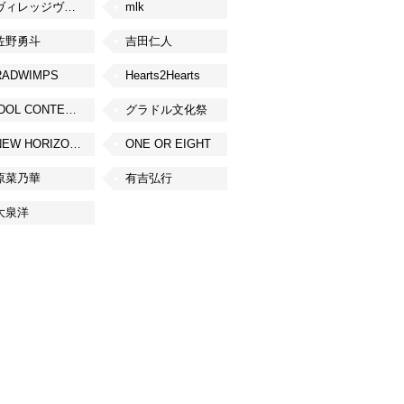
ヴィレッジヴァンガード
mlk
佐野勇斗
吉田仁人
RADWIMPS
Hearts2Hearts
IDOL CONTENT EXPO
グラドル文化祭
NEW HORIZON FEST
ONE OR EIGHT
原菜乃華
有吉弘行
大泉洋