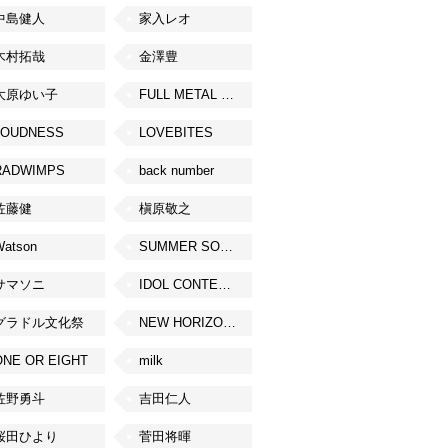
中島健人
家入レオ
木村拓哉
金澤豊
大原ゆい子
FULL METAL JAPAN 2026
LOUDNESS
LOVEBITES
RADWIMPS
back number
佐藤健
槇原敬之
Watson
SUMMER SONIC
サマソニ
IDOL CONTENT EXPO
グラドル文化祭
NEW HORIZON FEST
ONE OR EIGHT
milk
佐野勇斗
吉田仁人
桜田ひより
菅田将暉