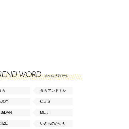
REND WORD
すべての人気ワード
タカ
タカアンドトシ
≒JOY
ClariS
EBiDAN
ME：I
IIZE
いきものがかり