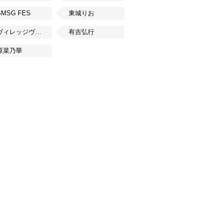
BMSG FES
東城りお
ヴィレッジヴァンガード
有吉弘行
原菜乃華