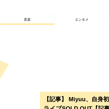
音楽
エンタメ
【記事】 Miyuu、自
ライブSOLD OUT【