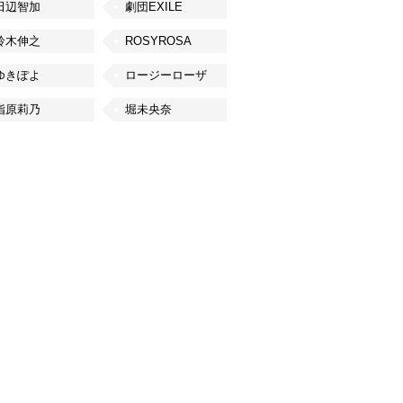
田辺智加
劇団EXILE
鈴木伸之
ROSYROSA
ゆきぽよ
ロージーローザ
指原莉乃
堀未央奈