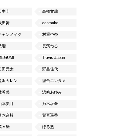
田中圭
高橋文哉
浅田舞
canmake
キャンメイク
村重杏奈
波瑠
長濱ねる
MEGUMI
Travis Japan
松田元太
野呂佳代
滝沢カレン
総合エンタメ
辻希美
浜崎あゆみ
山本美月
乃木坂46
弓木奈於
賀喜遥香
菜々緒
ぼる塾