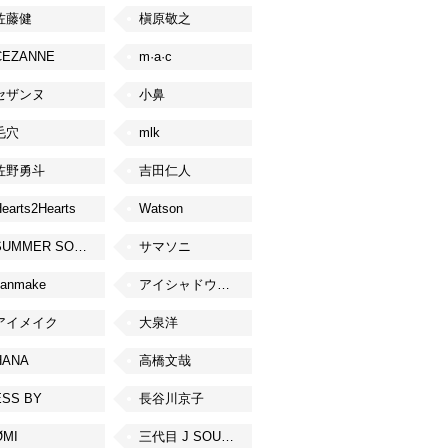
佐藤健
槇原敬之
CEZANNE
m·a·c
セザンヌ
小鼻
毛穴
mlk
佐野勇斗
吉田仁人
earts2Hearts
Watson
SUMMER SONIC
サマソニ
canmake
アイシャドウベース
アイメイク
大泉洋
HANA
高橋文哉
ESS BY
長谷川京子
ØMI
三代目 J SOUL BROTHERS from EXILE TRIBE