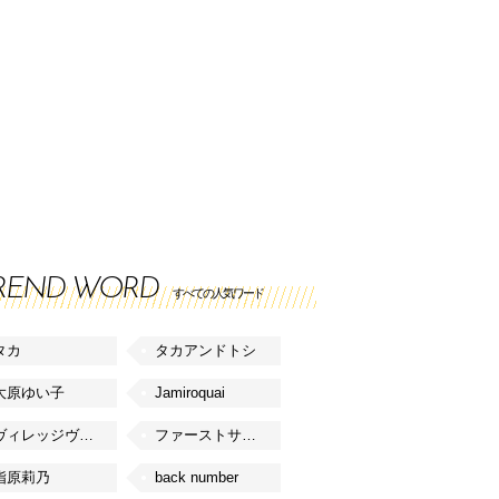
REND WORD
すべての人気ワード
タカ
タカアンドトシ
大原ゆい子
Jamiroquai
ヴィレッジヴァンガード
ファーストサマーウイカ
指原莉乃
back number