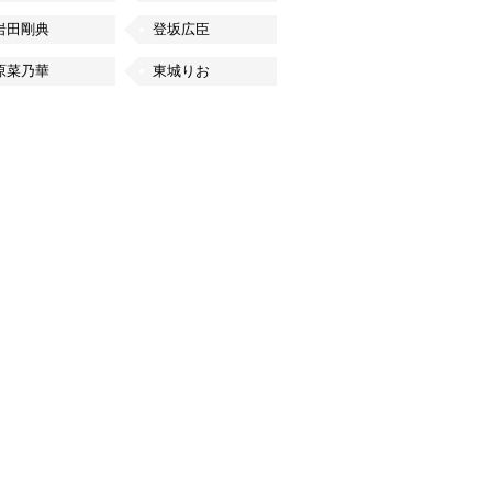
岩田剛典
登坂広臣
原菜乃華
東城りお