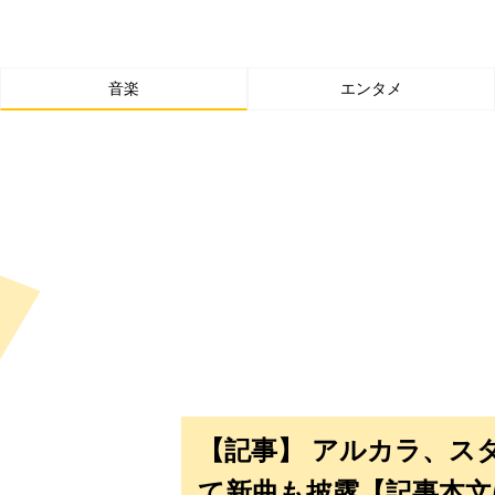
音楽
エンタメ
【記事】 アルカラ、ス
て新曲も披露【記事本文