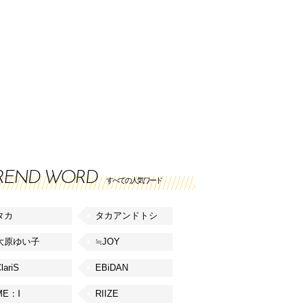
REND WORD
すべての人気ワード
タカ
タカアンドトシ
大原ゆい子
≒JOY
lariS
EBiDAN
ME：I
RIIZE