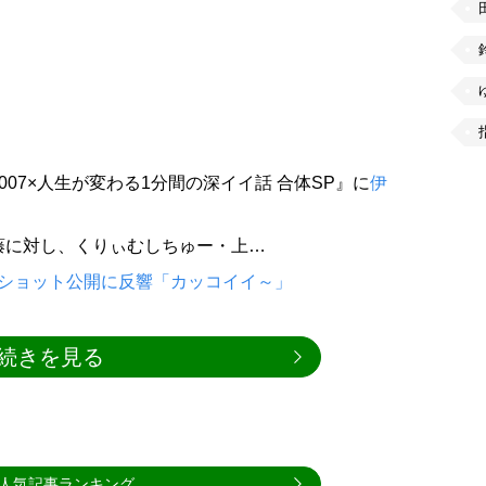
007×人生が変わる1分間の深イイ話 合体SP』に
伊
藤に対し、くりぃむしちゅー・上…
フショット公開に反響「カッコイイ～」
続きを見る
人気記事ランキング