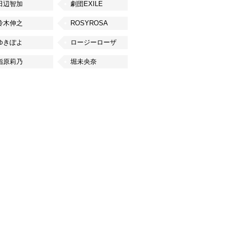
田辺智加
劇団EXILE
鈴木伸之
ROSYROSA
ゆきぽよ
ロージーローザ
指原莉乃
堀未央奈