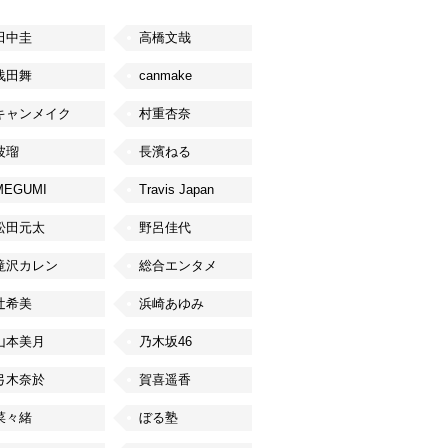
田中圭
高橋文哉
浅田舞
canmake
キャンメイク
村重杏奈
波瑠
長濱ねる
MEGUMI
Travis Japan
松田元太
野呂佳代
滝沢カレン
総合エンタメ
辻希美
浜崎あゆみ
山本美月
乃木坂46
弓木奈於
賀喜遥香
菜々緒
ぼる塾