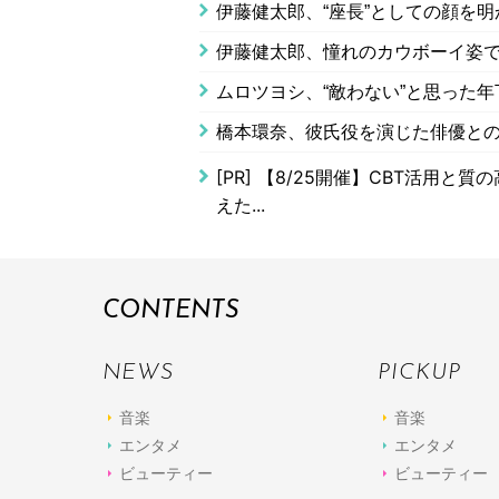
伊藤健太郎、“座長”としての顔を
伊藤健太郎、憧れのカウボーイ姿で
ムロツヨシ、“敵わない”と思った
橋本環奈、彼氏役を演じた俳優と
[PR]
【8/25開催】CBT活用と
えた...
CONTENTS
NEWS
PICKUP
音楽
音楽
エンタメ
エンタメ
ビューティー
ビューティー