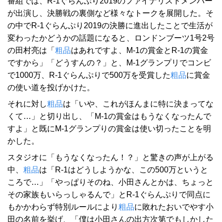
番組では、R-1ぐらんぷり2019のファイナリストメンバー
が出演し、決勝戦の裏側など様々なトークを展開した。そ
の中でR-1ぐらんぷり2019の決勝に進出したことで生活が
変わったかどうかの話題になると、ロンドンブーツ1号2号
の田村亮は「
粗品
はあれですよ、M-1の賞金とR-1の賞金
ですから」「どうすんの？」と、M-1グランプリでコンビ
で1000万、R-1ぐらんぷりで500万を受賞した
粗品
に賞金
の使い道を投げかけた。
それに対し
粗品
は「いや、これがほんまに特に決まってな
くて…」と切り出し、「M-1の賞金はもうなくなったんで
すよ」と既にM-1グランプりの賞金は使い切ったことを明
かした。
スタジオに「もうなくなったん！？」と驚きの声が上がる
中、
粗品
は「R-1はどうしようかな、この500万というと
ころで…」「やっぱりそのね、小田さんとかは、ちょっと
その家族もいらっしゃるんで」とR-1ぐらんぷりで同点に
もかかわらず特別ルールにより
粗品
に敗れたおいでやす小
田の名前を挙げ、「僕は小田さんの出方次第でもしかした