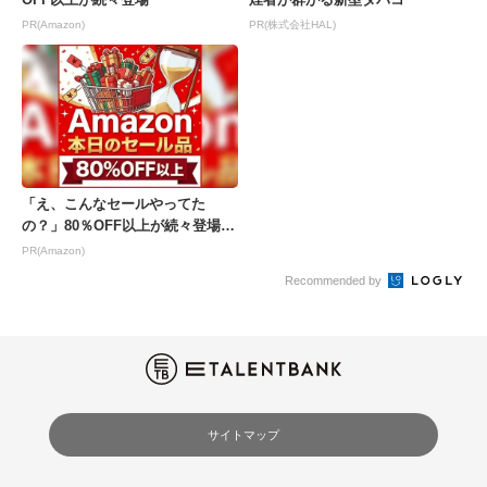
PR(Amazon)
PR(株式会社HAL)
「え、こんなセールやってた
の？」80％OFF以上が続々登場！
Amazonの本気が...
PR(Amazon)
Recommended by
サイトマップ