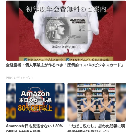
全経営者・個人事業主が作るべき「圧倒的コスパのビジネスカード」
PR(クレディセゾン)
Amazon今日も見逃せない！80%
「たばこ税なし」思わぬ朗報に喫
OFF以上が続々登場
煙者が群がる新型タバコ