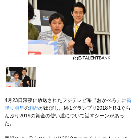
(c)E-TALENTBANK
4月23日深夜に放送されたフジテレビ系『おかべろ』に
霜
降り明星
の
粗品
が出演し、M-1グランプリ2018とR-1ぐら
んぷり2019の賞金の使い道について話すシーンがあっ
た。