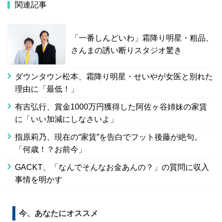
関連記事
「一番しんどいわ」霜降り明星・粗品、
さんまの誘い断りスタジオ驚き
ダウンタウン松本、霜降り明星・せいやが女医と別れた
理由に「最低！」
有吉弘行、賞金1000万円獲得した阿佐ヶ谷姉妹の家賃
に「いい加減にしなさいよ」
指原莉乃、現在の“家賃”を告白でフット後藤が絶句。
「何歳！？お前今」
GACKT、「なんでそんなお金あんの？」の質問に収入
事情を明かす
今、あなたにオススメ