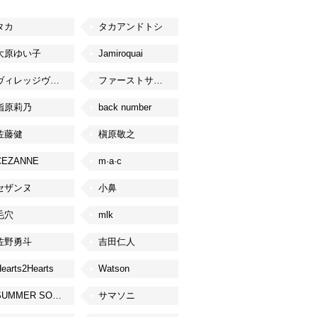
タカ
タカアンドトシ
大原ゆい子
Jamiroquai
ヴィレッジヴァンガード
ファーストサマーウイカ
指原莉乃
back number
佐藤健
槇原敬之
CEZANNE
m·a·c
セザンヌ
小鼻
毛穴
mlk
佐野勇斗
吉田仁人
earts2Hearts
Watson
SUMMER SONIC
サマソニ