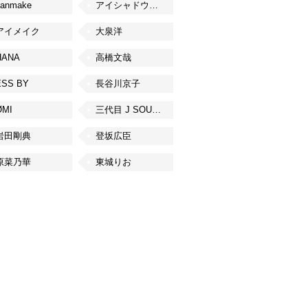
canmake
アイシャドウベース
アイメイク
大泉洋
HANA
高橋文哉
ESS BY
長谷川京子
ØMI
三代目 J SOUL BROTHERS from EXILE TRIBE
岩田剛典
登坂広臣
原菜乃華
東城りお