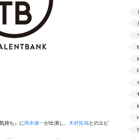
H
の気持ち』に
岡本健一
が出演し、
木村拓哉
とのエピ