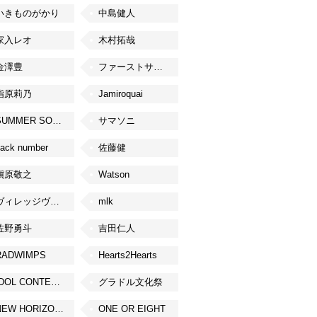
いきものがかり
中島健人
家入レオ
木村拓哉
金澤豊
ファーストサマーウイカ
指原莉乃
Jamiroquai
SUMMER SONIC
サマソニ
ack number
佐藤健
槇原敬之
Watson
ヴィレッジヴァンガード
mlk
佐野勇斗
吉田仁人
RADWIMPS
Hearts2Hearts
IDOL CONTENT EXPO
グラドル文化祭
NEW HORIZON FEST
ONE OR EIGHT