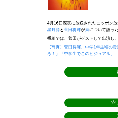
4月16日深夜に放送されたニッポン
星野源
と
菅田将暉
が
嵐
について語っ
番組では、菅田がゲストして出演し
【写真】菅田将暉、中学1年生頃の貴
ろ！」「中学生でこのビジュアル」