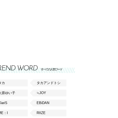
REND WORD
すべての人気ワード
タカ
タカアンドトシ
大原ゆい子
≒JOY
lariS
EBiDAN
ME：I
RIIZE