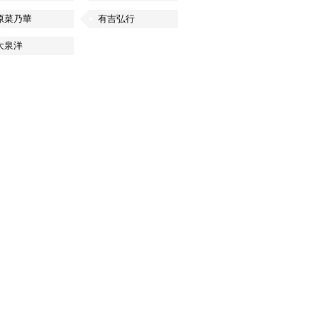
原菜乃華
有吉弘行
大泉洋