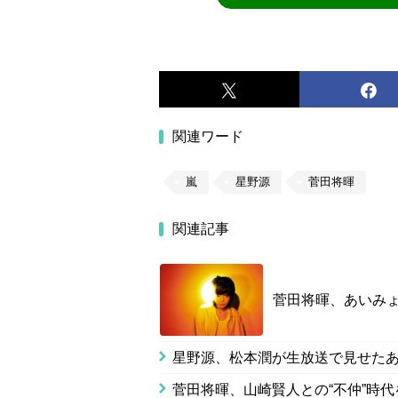
関連ワード
嵐
星野源
菅田将暉
関連記事
菅田将暉、あいみ
星野源、松本潤が生放送で見せた
菅田将暉、山崎賢人との“不仲”時