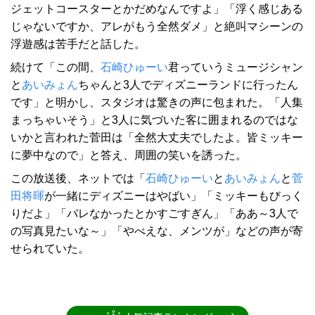
ジェットコースターとかだめなんですよ」「浮く感じある
じゃないですか、アレがもう全然ダメ」と絶叫マシーンの
浮遊感は苦手だと話した。
続けて「この間、
石崎ひゅーい
君っていうミュージシャン
と
あいみょん
ちゃんと3人でディズニーランドに行ったん
です」と明かし、スタジオは驚きの声に包まれた。「人集
まっちゃいそう」と3人に気づいた客に囲まれるのではな
いかと言われた菅田は「全然大丈夫でしたよ。皆ミッキー
に夢中なので」と答え、周囲の笑いを誘った。
この放送後、ネットでは「
石崎ひゅーい
と
あいみょん
と
菅
田将暉
が一緒にディズニーはやばい」「ミッキーもびっく
りだよ」「バレなかったとかすごすぎん」「ああ～3人で
の写真見たいな～」「やべえな、メンツが」などの声が寄
せられていた。