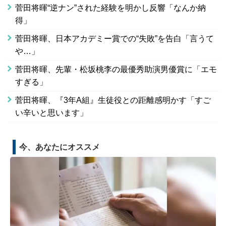
菅田将暉“逆ナン”された経験を明かし反響「なんか納
得」
菅田将暉、日本アカデミー賞での“失敗”を告白「言うて
や…」
菅田将暉、先輩・松坂桃李の最優秀助演男優賞に「エモ
すぎる」
菅田将暉、『3年A組』生徒役との距離感明かす「すご
い辛いと思います」
今、あなたにオススメ