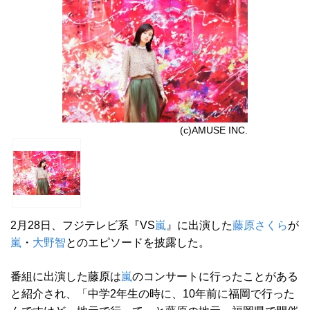
(c)AMUSE INC.
2月28日、フジテレビ系『VS
嵐
』に出演した
藤原さくら
が
嵐
・
大野智
とのエピソードを披露した。
番組に出演した藤原は
嵐
のコンサートに行ったことがある
と紹介され、「中学2年生の時に、10年前に福岡で行った