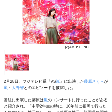
(c)AMUSE INC.
2月28日、フジテレビ系『VS
嵐
』に出演した
藤原さくら
が
嵐
・
大野智
とのエピソードを披露した。
番組に出演した藤原は
嵐
のコンサートに行ったことがある
と紹介され、「中学2年生の時に、10年前に福岡で行った