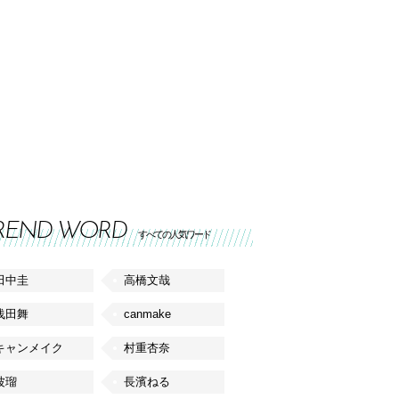
REND WORD
すべての人気ワード
田中圭
高橋文哉
浅田舞
canmake
キャンメイク
村重杏奈
波瑠
長濱ねる