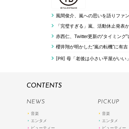
風間俊介、嵐への思いを語りファ
「完璧すぎる」嵐、活動休止発表か
赤西仁、Twitter更新の“タイミ
櫻井翔が明かした“嵐の転機”に有
[PR]
母「老後は小さい平屋がいい
CONTENTS
NEWS
PICKUP
音楽
音楽
エンタメ
エンタメ
ビューティー
ビューティー