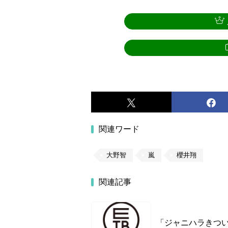
関連ワード
大野智
嵐
櫻井翔
関連記事
「ジャニハラきつ