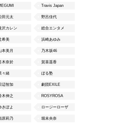
MEGUMI
Travis Japan
松田元太
野呂佳代
滝沢カレン
総合エンタメ
辻希美
浜崎あゆみ
山本美月
乃木坂46
弓木奈於
賀喜遥香
菜々緒
ぼる塾
田辺智加
劇団EXILE
鈴木伸之
ROSYROSA
ゆきぽよ
ロージーローザ
指原莉乃
堀未央奈