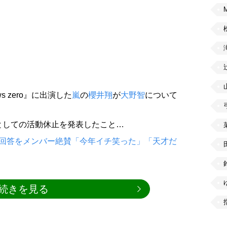
 zero』に出演した
嵐
の
櫻井翔
が
大野智
について
としての活動休止を発表したこと…
珍回答をメンバー絶賛「今年イチ笑った」「天才だ
続きを見る