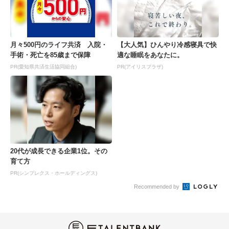
月々500円のライフ共済 入院・
【大人気】ひんやり冷感寝具で快
手術・死亡を85歳まで保障
適な睡眠をあなたに。
PR(愛知県共済生活協同組合)
PR(アイリスプラザ)
20代が成長できる企業1位。その
育て方
PR(シンプレクス・ホールディングス)
Recommended by