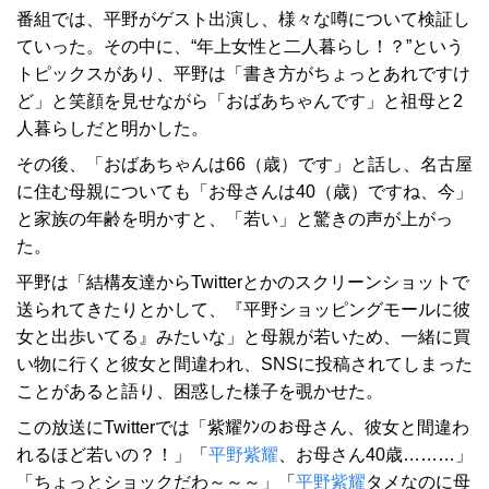
番組では、平野がゲスト出演し、様々な噂について検証し
ていった。その中に、“年上女性と二人暮らし！？”という
トピックスがあり、平野は「書き方がちょっとあれですけ
ど」と笑顔を見せながら「おばあちゃんです」と祖母と2
人暮らしだと明かした。
その後、「おばあちゃんは66（歳）です」と話し、名古屋
に住む母親についても「お母さんは40（歳）ですね、今」
と家族の年齢を明かすと、「若い」と驚きの声が上がっ
た。
平野は「結構友達からTwitterとかのスクリーンショットで
送られてきたりとかして、『平野ショッピングモールに彼
女と出歩いてる』みたいな」と母親が若いため、一緒に買
い物に行くと彼女と間違われ、SNSに投稿されてしまった
ことがあると語り、困惑した様子を覗かせた。
この放送にTwitterでは「紫耀ｸﾝのお母さん、彼女と間違わ
れるほど若いの？！」「
平野紫耀
、お母さん40歳………」
「ちょっとショックだわ～～～」「
平野紫耀
タメなのに母