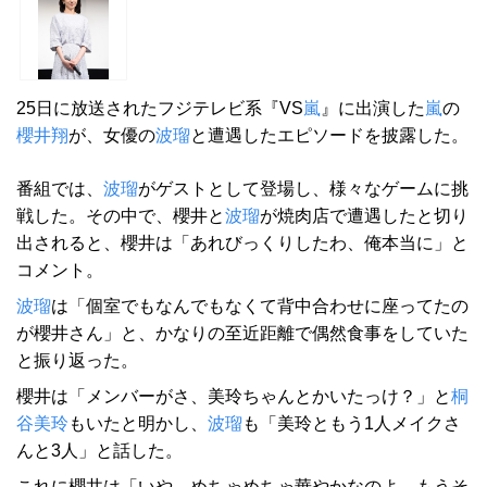
25日に放送されたフジテレビ系『VS
嵐
』に出演した
嵐
の
櫻井翔
が、女優の
波瑠
と遭遇したエピソードを披露した。
番組では、
波瑠
がゲストとして登場し、様々なゲームに挑
戦した。その中で、櫻井と
波瑠
が焼肉店で遭遇したと切り
出されると、櫻井は「あれびっくりしたわ、俺本当に」と
コメント。
波瑠
は「個室でもなんでもなくて背中合わせに座ってたの
が櫻井さん」と、かなりの至近距離で偶然食事をしていた
と振り返った。
櫻井は「メンバーがさ、美玲ちゃんとかいたっけ？」と
桐
谷美玲
もいたと明かし、
波瑠
も「美玲ともう1人メイクさ
んと3人」と話した。
これに櫻井は「いや、めちゃめちゃ華やかなのよ。もうそ