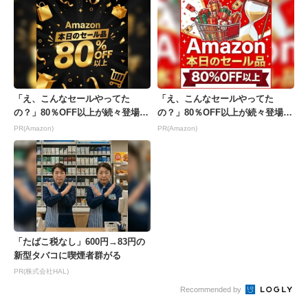
「え、こんなセールやってた
「え、こんなセールやってた
の？」80％OFF以上が続々登場！
の？」80％OFF以上が続々登場！
Amazonの本気が...
Amazonの本気が...
PR(Amazon)
PR(Amazon)
「たばこ税なし」600円→83円の
新型タバコに喫煙者群がる
PR(株式会社HAL)
Recommended by