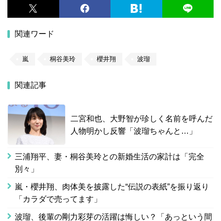
関連ワード
嵐
桐谷美玲
櫻井翔
波瑠
関連記事
二宮和也、大野智が珍しく名前を呼んだ
人物明かし反響「波瑠ちゃんと…」
三浦翔平、妻・桐谷美玲との新婚生活の家計は「完全
別々」
嵐・櫻井翔、肉体美を披露した“伝説の表紙”を振り返り
「カラダで売ってます」
波瑠、後輩の剛力彩芽の活躍は悔しい？「あっという間