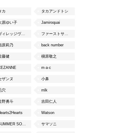
タカ
タカアンドトシ
大原ゆい子
Jamiroquai
ヴィレッジヴァンガード
ファーストサマーウイカ
指原莉乃
back number
佐藤健
槇原敬之
CEZANNE
m·a·c
セザンヌ
小鼻
毛穴
mlk
佐野勇斗
吉田仁人
earts2Hearts
Watson
SUMMER SONIC
サマソニ