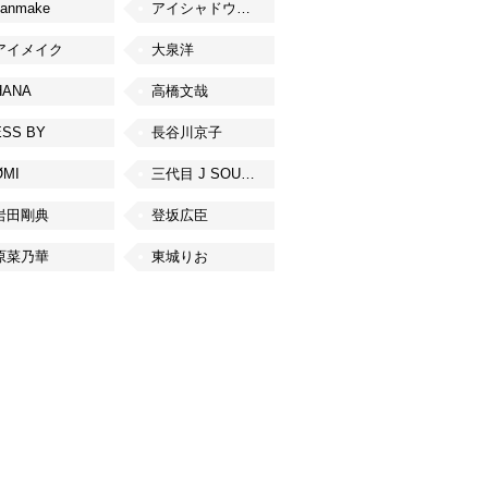
canmake
アイシャドウベース
アイメイク
大泉洋
HANA
高橋文哉
ESS BY
長谷川京子
ØMI
三代目 J SOUL BROTHERS from EXILE TRIBE
岩田剛典
登坂広臣
原菜乃華
東城りお