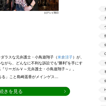
(c)テレビ朝日
ンダラスな元弁護士・小鳥遊翔子（
米倉涼子
）が、
ながら、どんなに不利な訴訟でも“勝利”を手にす
系『リーガルＶ～元弁護士・小鳥遊翔子～』。
ぱるる」こと島崎遥香がメインゲス…
H
続きを見る