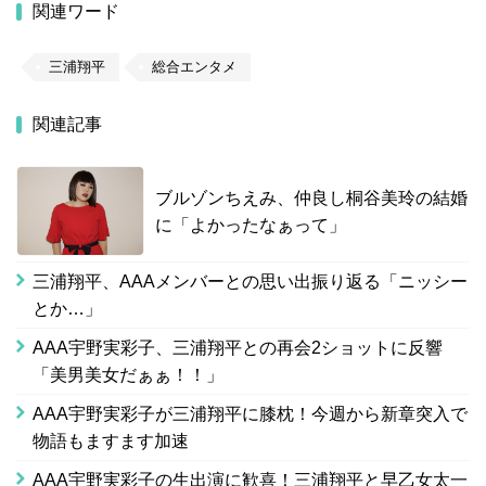
関連ワード
三浦翔平
総合エンタメ
関連記事
ブルゾンちえみ、仲良し桐谷美玲の結婚
に「よかったなぁって」
三浦翔平、AAAメンバーとの思い出振り返る「ニッシー
とか…」
AAA宇野実彩子、三浦翔平との再会2ショットに反響
「美男美女だぁぁ！！」
AAA宇野実彩子が三浦翔平に膝枕！今週から新章突入で
物語もますます加速
AAA宇野実彩子の生出演に歓喜！三浦翔平と早乙女太一