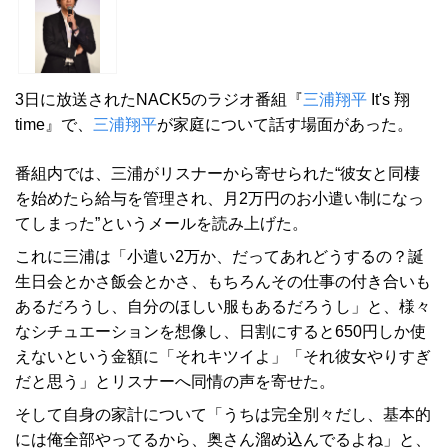
3日に放送されたNACK5のラジオ番組『
三浦翔平
It's 翔
time』で、
三浦翔平
が家庭について話す場面があった。
番組内では、三浦がリスナーから寄せられた“彼女と同棲
を始めたら給与を管理され、月2万円のお小遣い制になっ
てしまった”というメールを読み上げた。
これに三浦は「小遣い2万か、だってあれどうするの？誕
生日会とかさ飯会とかさ、もちろんその仕事の付き合いも
あるだろうし、自分のほしい服もあるだろうし」と、様々
なシチュエーションを想像し、日割にすると650円しか使
えないという金額に「それキツイよ」「それ彼女やりすぎ
だと思う」とリスナーへ同情の声を寄せた。
そして自身の家計について「うちは完全別々だし、基本的
には俺全部やってるから、奥さん溜め込んでるよね」と、