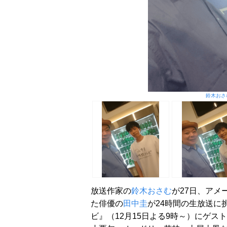
鈴木おさ
放送作家の
鈴木おさむ
が27日、アメ
た俳優の
田中圭
が24時間の生放送に挑
ビ』（12月15日よる9時～）にゲ