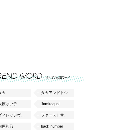
REND WORD
すべての人気ワード
タカ
タカアンドトシ
大原ゆい子
Jamiroquai
ヴィレッジヴァンガード
ファーストサマーウイカ
指原莉乃
back number