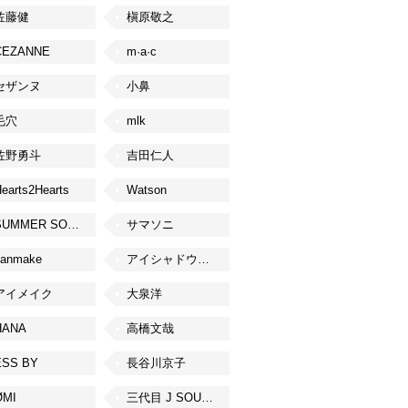
佐藤健
槇原敬之
CEZANNE
m·a·c
セザンヌ
小鼻
毛穴
mlk
佐野勇斗
吉田仁人
earts2Hearts
Watson
SUMMER SONIC
サマソニ
canmake
アイシャドウベース
アイメイク
大泉洋
HANA
高橋文哉
ESS BY
長谷川京子
ØMI
三代目 J SOUL BROTHERS from EXILE TRIBE