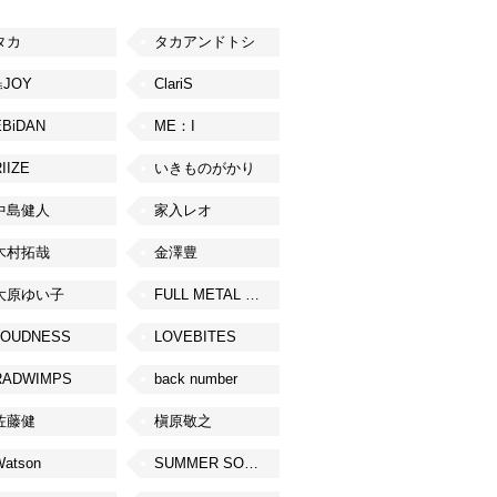
タカ
タカアンドトシ
≒JOY
ClariS
EBiDAN
ME：I
IIZE
いきものがかり
中島健人
家入レオ
木村拓哉
金澤豊
大原ゆい子
FULL METAL JAPAN 2026
LOUDNESS
LOVEBITES
RADWIMPS
back number
佐藤健
槇原敬之
Watson
SUMMER SONIC