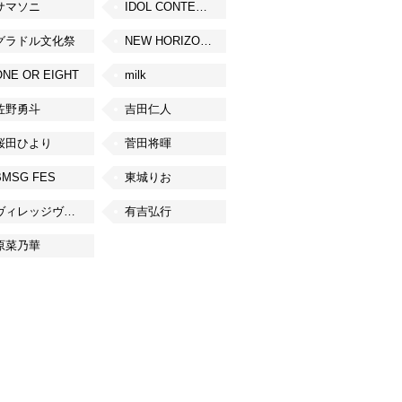
サマソニ
IDOL CONTENT EXPO
グラドル文化祭
NEW HORIZON FEST
ONE OR EIGHT
milk
佐野勇斗
吉田仁人
桜田ひより
菅田将暉
BMSG FES
東城りお
ヴィレッジヴァンガード
有吉弘行
原菜乃華