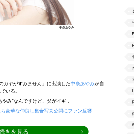
中条あやみ
R
のガヤがすみません」に出演した
中条あやみ
が自
んでいる。
あやみ”なんですけど、父がイギ…
太ら豪華な仲良し集合写真公開にファン反響
続きを見る