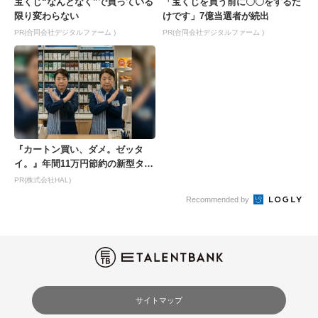
宝くじ“なんとなく”で買っている
「宝くじを買う前に〇〇をするだ
限り変わらない
けです」7億当選者が続出
PR(合同会社デジタルファーム )
PR(合同会社デジタルファーム )
『カートン買い、ダメ。ゼッタ
イ。』年間11万円節約の新型タバ
コが爆売れ
PR(株式会社HAL)
Recommended by
サイトマップ