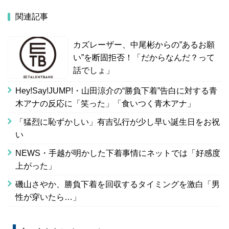
関連記事
カズレーザー、中尾彬からの”あるお願
い”を断固拒否！「だからなんだ？って
話でしょ」
Hey!Say!JUMP!・山田涼介の“勝負下着”告白に対する青
木アナの反応に「笑った」「食いつく青木アナ」
「猛烈に恥ずかしい」有吉弘行が少し早い誕生日をお祝
い
NEWS・手越が明かした下着事情にネットでは「好感度
上がった」
磯山さやか、勝負下着を回収するタイミングを激白「男
性が穿いたら…」