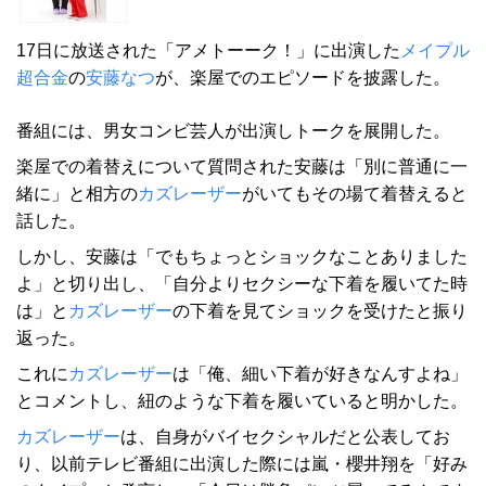
17日に放送された「アメトーーク！」に出演した
メイプル
超合金
の
安藤なつ
が、楽屋でのエピソードを披露した。
番組には、男女コンビ芸人が出演しトークを展開した。
楽屋での着替えについて質問された安藤は「別に普通に一
緒に」と相方の
カズレーザー
がいてもその場て着替えると
話した。
しかし、安藤は「でもちょっとショックなことありました
よ」と切り出し、「自分よりセクシーな下着を履いてた時
は」と
カズレーザー
の下着を見てショックを受けたと振り
返った。
これに
カズレーザー
は「俺、細い下着が好きなんすよね」
とコメントし、紐のような下着を履いていると明かした。
カズレーザー
は、自身がバイセクシャルだと公表してお
り、以前テレビ番組に出演した際には嵐・櫻井翔を「好み