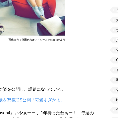
画像出典：倖田來未オフィシャルInstagramより
くつろぐ姿を公開し、話題になっている。
歳＆35億”2S公開「可愛すぎかよ」
H
eason4』いやぁーー 、1年待ったわぁー！！毎週の