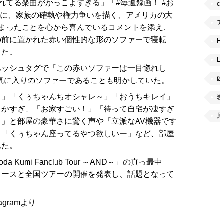
れてる楽曲がかっこよすぎる」「#毎週録画！ #お
台に、家族の確執や権力争いを描く、アメリカの大
まったことを心から喜んでいるコメントを添え、
の前に置かれた赤い個性的な形のソファーで寝転
した。
ハッシュタグで「この赤いソファーは一目惚れし
とお気に入りのソファーであることも明かしていた。
る」「くぅちゃんちオシャレ～」「おうちキレイ」
っかすぎ」「お家すごい！」「待って自宅が凄すぎ
」と部屋の豪華さに驚く声や「立派なAV機器です
」「くぅちゃん座ってるやつ欲しいー」など、部屋
れた。
umi Fanclub Tour ～AND～」の真っ最中
リースと全国ツアーの開催を発表し、話題となって
agramより