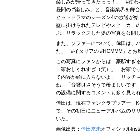
楽しみが帰ってきたっっ！」「#使わ
昼間の #楽しみ」と、音楽業界を舞
ヒットドラマのシーズン4の放送が始
壁に掛けられたテレビやスピーカー
ぶ、リラックスした姿の写真を公開
また、ソファーについて、倖田は、
た」「#イタリアの #HOMMM」
この写真にファンからは「豪邸すぎ
「家おしゃれすぎ（笑）」「お家で
て内容が頭に入らないよ」「リッチ～
ね」「音響良さそうで羨ましいです
の設備に関するコメントも多く見ら
倖田は、現在ファンクラブツアー「Koda K
で、その初日にニューアルバムのリ
いた。
画像出典：
倖田來未
オフィシャルInst