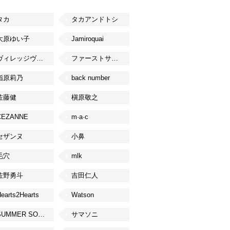
タカ
タカアンドトシ
大原ゆい子
Jamiroquai
ヴィレッジヴァンガード
ファーストサマーウイカ
指原莉乃
back number
佐藤健
槇原敬之
CEZANNE
m·a·c
セザンヌ
小鼻
毛穴
mlk
佐野勇斗
吉田仁人
earts2Hearts
Watson
SUMMER SONIC
サマソニ