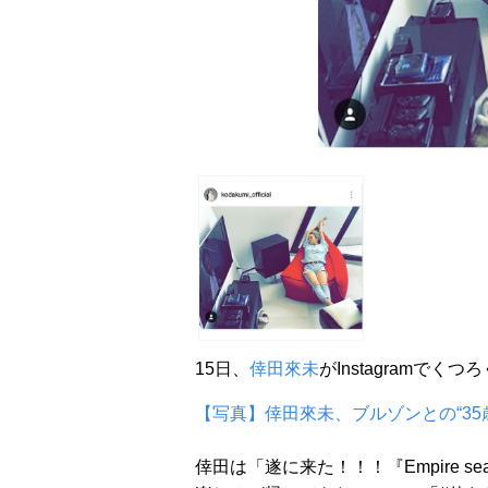
15日、
倖田來未
がInstagramで
【写真】倖田來未、ブルゾンとの“35
倖田は「遂に来た！！！『Empire s