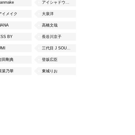
canmake
アイシャドウベース
アイメイク
大泉洋
HANA
高橋文哉
ESS BY
長谷川京子
ØMI
三代目 J SOUL BROTHERS from EXILE TRIBE
岩田剛典
登坂広臣
原菜乃華
東城りお