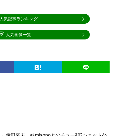
人気記事ランキング
人気画像一覧
」倖田來未、妹misonoとのチュー顔2ショット公