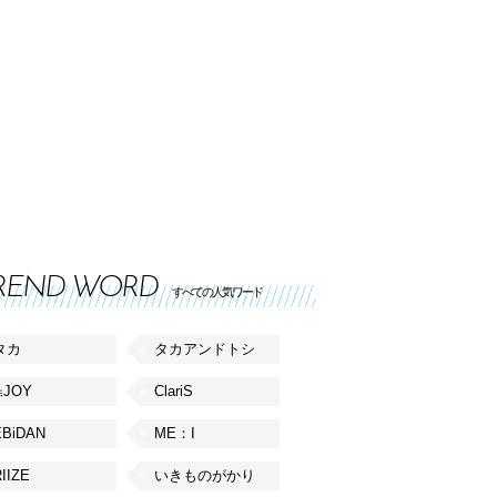
REND WORD
すべての人気ワード
タカ
タカアンドトシ
≒JOY
ClariS
EBiDAN
ME：I
IIZE
いきものがかり