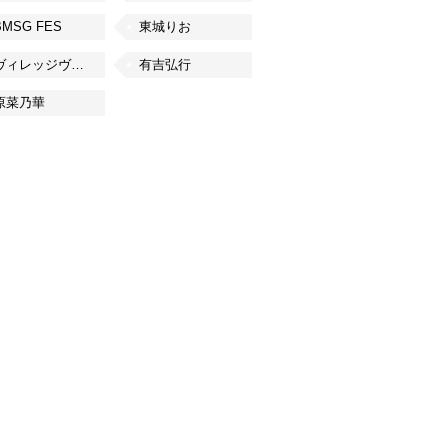
BMSG FES
東城りお
ヴィレッジヴァンガード
有吉弘行
原菜乃華