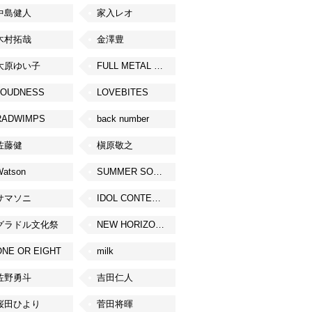
中島健人
家入レオ
木村拓哉
金澤豊
大原ゆい子
FULL METAL JAPAN 2026
LOUDNESS
LOVEBITES
RADWIMPS
back number
佐藤健
槇原敬之
Watson
SUMMER SONIC
サマソニ
IDOL CONTENT EXPO
グラドル文化祭
NEW HORIZON FEST
ONE OR EIGHT
milk
佐野勇斗
吉田仁人
桜田ひより
菅田将暉