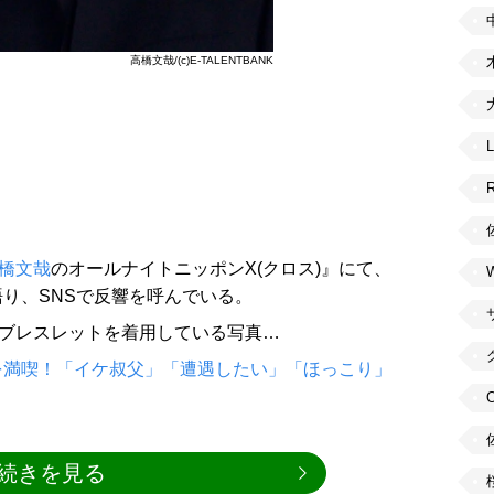
高橋文哉/(c)E-TALENTBANK
橋文哉
のオールナイトニッポンX(クロス)』にて、
り、SNSで反響を呼んでいる。
ズブレスレットを着用している写真…
を満喫！「イケ叔父」「遭遇したい」「ほっこり」
続きを見る