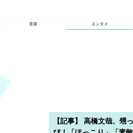
音楽
エンタメ
【記事】 高橋文哉、甥
び！「ほっこり」「素敵