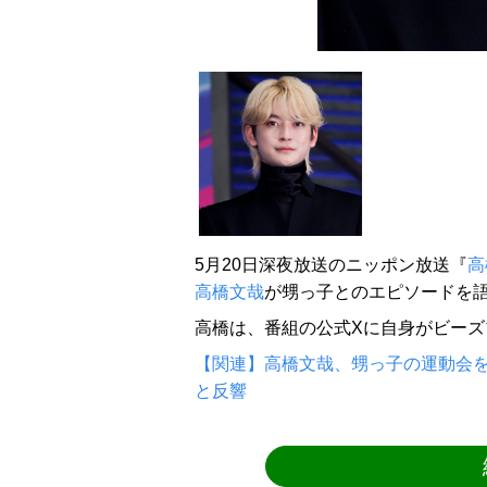
5月20日深夜放送のニッポン放送『
高
高橋文哉
が甥っ子とのエピソードを語
高橋は、番組の公式Xに自身がビー
【関連】高橋文哉、甥っ子の運動会
と反響