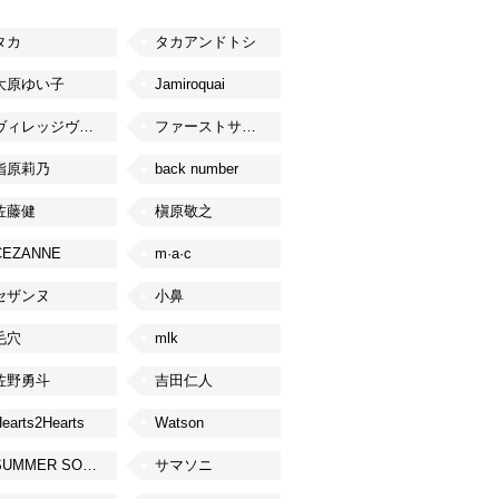
タカ
タカアンドトシ
大原ゆい子
Jamiroquai
ヴィレッジヴァンガード
ファーストサマーウイカ
指原莉乃
back number
佐藤健
槇原敬之
CEZANNE
m·a·c
セザンヌ
小鼻
毛穴
mlk
佐野勇斗
吉田仁人
earts2Hearts
Watson
SUMMER SONIC
サマソニ