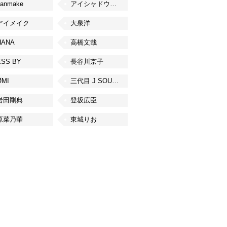
canmake
アイシャドウベース
アイメイク
大泉洋
HANA
高橋文哉
ESS BY
長谷川京子
ØMI
三代目 J SOUL BROTHERS from EXILE TRIBE
岩田剛典
登坂広臣
原菜乃華
東城りお