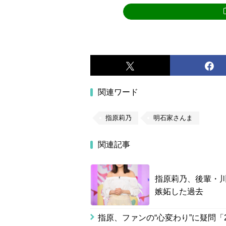
関連ワード
指原莉乃
明石家さんま
関連記事
指原莉乃、後輩・
嫉妬した過去
指原、ファンの“心変わり”に疑問「