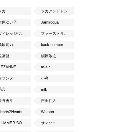
タカ
タカアンドトシ
大原ゆい子
Jamiroquai
ヴィレッジヴァンガード
ファーストサマーウイカ
指原莉乃
back number
佐藤健
槇原敬之
CEZANNE
m·a·c
セザンヌ
小鼻
毛穴
mlk
佐野勇斗
吉田仁人
earts2Hearts
Watson
SUMMER SONIC
サマソニ