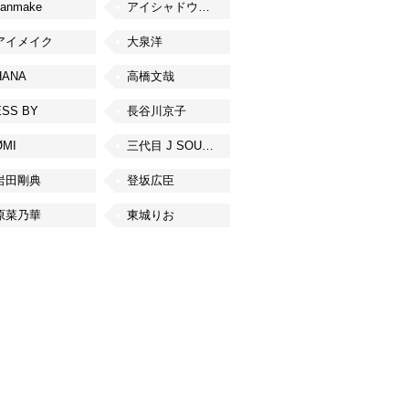
canmake
アイシャドウベース
アイメイク
大泉洋
HANA
高橋文哉
ESS BY
長谷川京子
ØMI
三代目 J SOUL BROTHERS from EXILE TRIBE
岩田剛典
登坂広臣
原菜乃華
東城りお