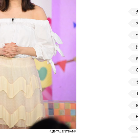
H
(c)E-TALENTBANK