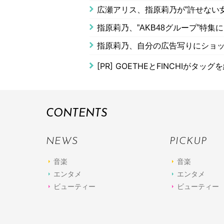
広瀬アリス、指原莉乃が”許せない
指原莉乃、”AKB48グループ”特
指原莉乃、自分の広告写りにショ
[PR]
GOETHEとFINCHIがタッ
CONTENTS
NEWS
PICKUP
音楽
音楽
エンタメ
エンタメ
ビューティー
ビューティー