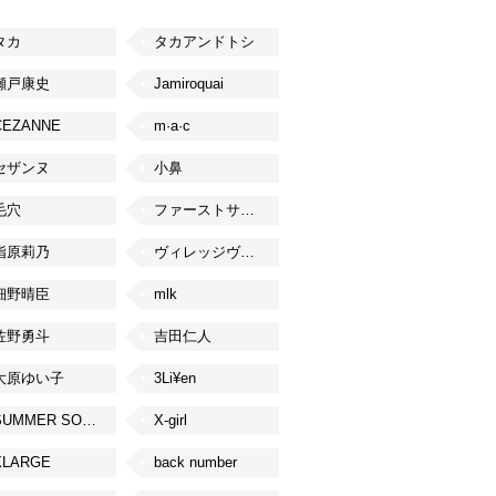
タカ
タカアンドトシ
瀬戸康史
Jamiroquai
CEZANNE
m·a·c
セザンヌ
小鼻
毛穴
ファーストサマーウイカ
指原莉乃
ヴィレッジヴァンガード
細野晴臣
mlk
佐野勇斗
吉田仁人
大原ゆい子
3Li¥en
SUMMER SONIC
X-girl
XLARGE
back number