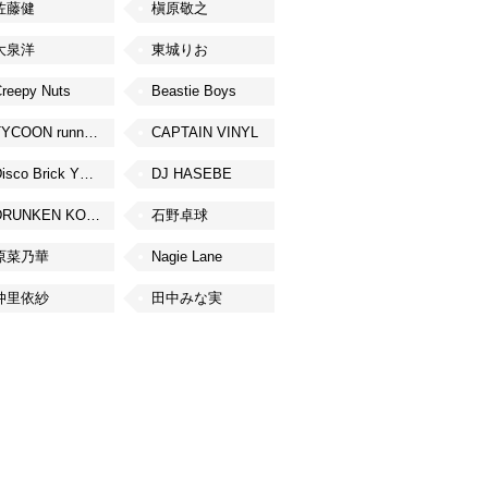
佐藤健
槇原敬之
大泉洋
東城りお
reepy Nuts
Beastie Boys
TYCOON running
CAPTAIN VINYL
Disco Brick YOKOHAMA
DJ HASEBE
DRUNKEN KONG
石野卓球
原菜乃華
Nagie Lane
仲里依紗
田中みな実