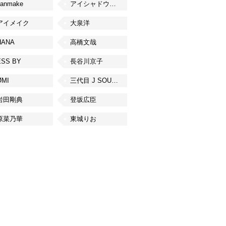
canmake
アイシャドウベース
アイメイク
大泉洋
HANA
高橋文哉
ESS BY
長谷川京子
ØMI
三代目 J SOUL BROTHERS from EXILE TRIBE
岩田剛典
登坂広臣
原菜乃華
東城りお