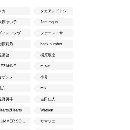
タカ
タカアンドトシ
大原ゆい子
Jamiroquai
ヴィレッジヴァンガード
ファーストサマーウイカ
指原莉乃
back number
佐藤健
槇原敬之
CEZANNE
m·a·c
セザンヌ
小鼻
毛穴
mlk
佐野勇斗
吉田仁人
earts2Hearts
Watson
SUMMER SONIC
サマソニ