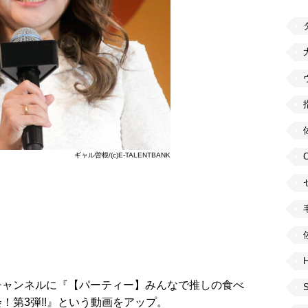
ギャル曽根/(c)E-TALENTBANK
H
beチャンネルに『【パーティー】みんなで推しの食べ
！第3弾!!』という動画をアップ。