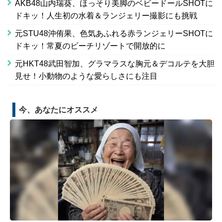
AKB48山内瑞葵、ほっそり美脚のベビードールSHOTに
ドキッ！人生初の水着＆ランジェリー撮影にも挑戦
元STU48沖侑果、色気あふれる赤ランジェリーSHOTに
ドキッ！常夏のビーチリゾートで開放的に
元HKT48武田智加、グラマラスな胸元＆デコルテを大胆
見せ！小動物のような愛らしさにも注目
今、あなたにオススメ