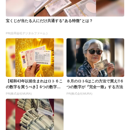
宝くじが当たる人にだけ共通する“ある特徴”とは？
PR(合同会社デジタルファーム )
【昭和43年以前生まれはロト６こ
８月のロト6はこの方法で買え!!６
の数字を買うべき】6つの数字が
つの数字が『完全一致』する方法
「完全一致」する方...
PR(株式会社MURA)
PR(株式会社MURA)