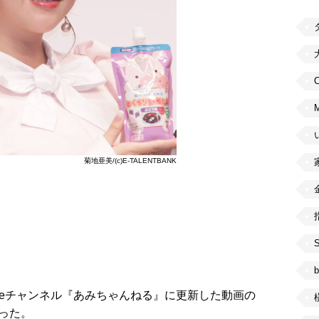
C
菊地亜美/(c)E-TALENTBANK
b
ubeチャンネル『あみちゃんねる』に更新した動画の
語った。