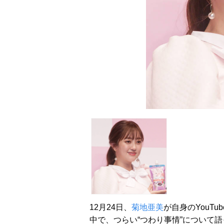
12月24日、
菊地亜美
が自身のYouT
中で、つらい“つわり事情”について