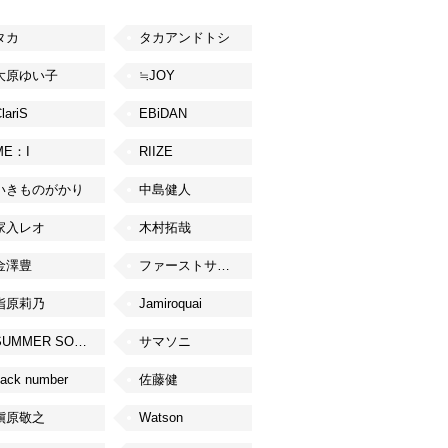
タカ
タカアンドトシ
大原ゆい子
≒JOY
lariS
EBiDAN
ME：I
RIIZE
いきものがかり
中島健人
家入レオ
木村拓哉
金澤豊
ファーストサマーウイカ
指原莉乃
Jamiroquai
SUMMER SONIC
サマソニ
ack number
佐藤健
槇原敬之
Watson