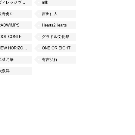
ヴィレッジヴァンガード
mlk
佐野勇斗
吉田仁人
RADWIMPS
Hearts2Hearts
IDOL CONTENT EXPO
グラドル文化祭
NEW HORIZON FEST
ONE OR EIGHT
原菜乃華
有吉弘行
大泉洋