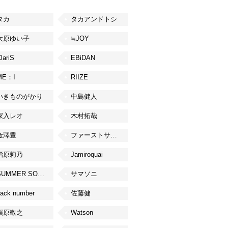
タカ
タカアンドトシ
大原ゆい子
≒JOY
lariS
EBiDAN
ME：I
RIIZE
いきものがかり
中島健人
家入レオ
木村拓哉
金澤豊
ファーストサマーウイカ
指原莉乃
Jamiroquai
SUMMER SONIC
サマソニ
ack number
佐藤健
槇原敬之
Watson