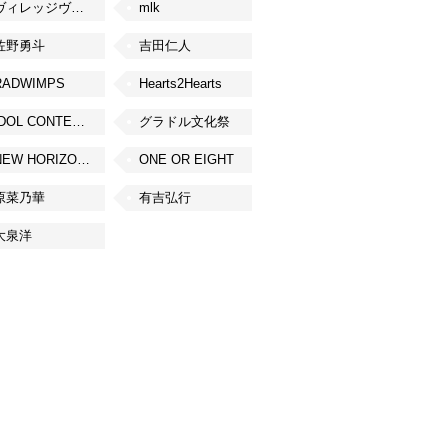
ヴィレッジヴァンガード
mlk
佐野勇斗
吉田仁人
RADWIMPS
Hearts2Hearts
IDOL CONTENT EXPO
グラドル文化祭
NEW HORIZON FEST
ONE OR EIGHT
原菜乃華
有吉弘行
大泉洋