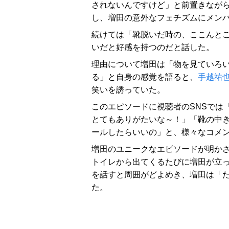
されないんですけど」と前置きなが
し、増田の意外なフェチズムにメン
続けては「靴脱いだ時の、ここんと
いだと好感を持つのだと話した。
理由について増田は「物を見ていろ
る」と自身の感覚を語ると、
手越祐
笑いを誘っていた。
このエピソードに視聴者のSNSでは
とてもありがたいな～！」「靴の中き
ールしたらいいの」と、様々なコメ
増田のユニークなエピソードが明か
トイレから出てくるたびに増田が立
を話すと周囲がどよめき、増田は「
た。