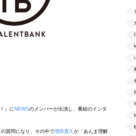
C
N！』に
NEWS
のメンバーが出演し、番組のインタ
b
ての質問になり、その中で
増田貴久
が「あんま理解