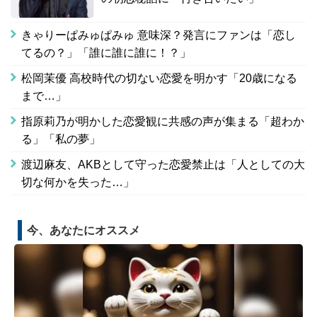
きゃりーぱみゅぱみゅ 意味深？発言にファンは「恋し
てるの？」「誰に誰に誰に！？」
松岡茉優 高校時代の切ない恋愛を明かす「20歳になる
まで…」
指原莉乃が明かした恋愛観に共感の声が集まる「超わか
る」「私の夢」
渡辺麻友、AKBとして守った恋愛禁止は「人としての大
切な何かを失った…」
今、あなたにオススメ