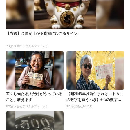
【当選】金運が上がる直前に起こるサイン
PR(合同会社デジタルファーム )
宝くじ当たる人だけがやっている
【昭和43年以前生まれはロト６こ
こと、教えます
の数字を買うべき】6つの数字が
「完全一致」する方...
PR(合同会社デジタルファーム )
PR(株式会社MURA)