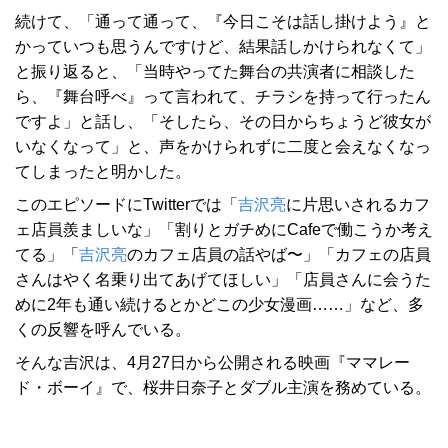
続けて、「通って通って、『今日こそは話し掛けよう』と
かっていつも思うんですけど、結果話しかけられなくて」
と振り返ると、「当時やってた舞台の共演者に相談した
ら、『舞台呼べ』って言われて、チラシを持って行ったん
ですよ」と話し、「そしたら、その日からちょうど彼女が
いなくなって」と、声をかけられずに二度と会えなくなっ
てしまったと明かした。
このエピソードにTwitterでは「
吉沢亮
に片思いされるカフ
ェ店員羨ましいな」「割りとガチめにCafeで働こうか考え
てる」「
吉沢亮
のカフェ店員の話やば〜」「カフェの店員
さんはやく名乗り出てあげてほしい」「店員さんに会うた
めに2年も通い続けるとかどこの少女漫画……」など、多
くの反響を呼んでいる。
そんな吉沢は、4月27日から公開される映画『ママレー
ド・ボーイ』で、桜井日奈子とダブル主演を務めている。