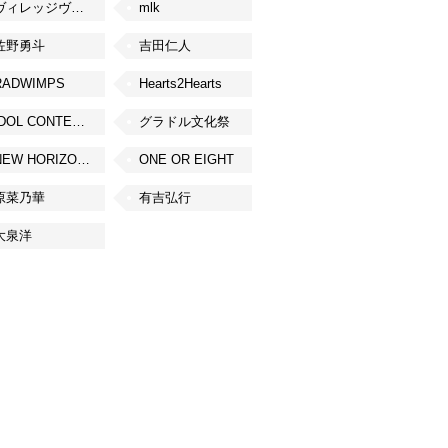
ヴィレッジヴァンガード
mlk
佐野勇斗
吉田仁人
RADWIMPS
Hearts2Hearts
IDOL CONTENT EXPO
グラドル文化祭
NEW HORIZON FEST
ONE OR EIGHT
原菜乃華
有吉弘行
大泉洋