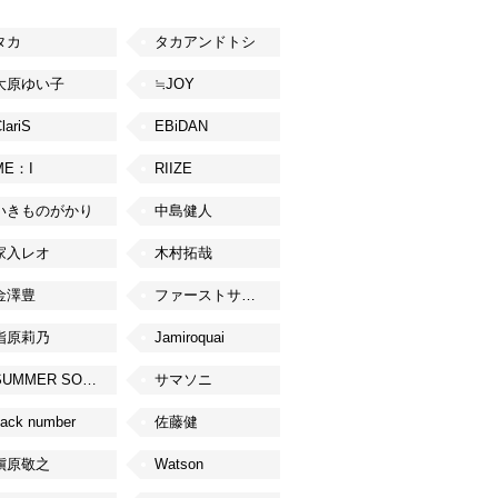
タカ
タカアンドトシ
大原ゆい子
≒JOY
lariS
EBiDAN
ME：I
RIIZE
いきものがかり
中島健人
家入レオ
木村拓哉
金澤豊
ファーストサマーウイカ
指原莉乃
Jamiroquai
SUMMER SONIC
サマソニ
ack number
佐藤健
槇原敬之
Watson