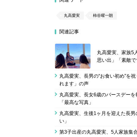
丸高愛実
柿谷曜一朗
関連記事
丸高愛実、家族5
思い出」「素敵で
丸高愛実、長男の“お食い初め”を
れます」の声
丸高愛実、長女6歳のバースデーを
「最高な写真」
丸高愛実、生後1ヶ月を迎えた長男
い」
第3子出産の丸高愛実、5人家族集