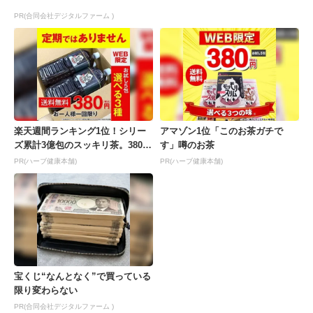
PR(合同会社デジタルファーム )
楽天週間ランキング1位！シリー
アマゾン1位「このお茶ガチで
ズ累計3億包のスッキリ茶。380円
す」噂のお茶
でお試し
PR(ハーブ健康本舗)
PR(ハーブ健康本舗)
宝くじ“なんとなく”で買っている
限り変わらない
PR(合同会社デジタルファーム )