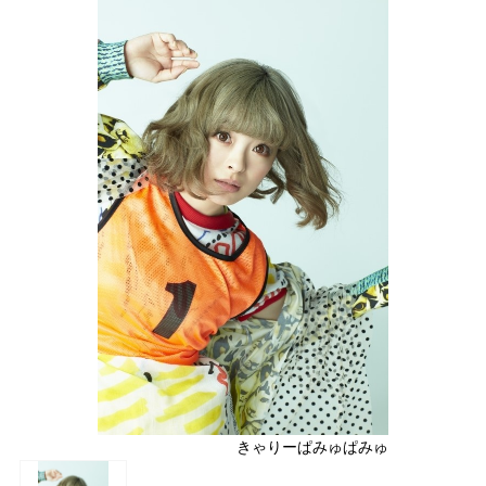
きゃりーぱみゅぱみゅ