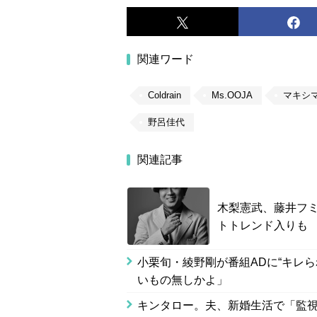
関連ワード
Coldrain
Ms.OOJA
マキシ
野呂佳代
関連記事
木梨憲武、藤井フ
トトレンド入りも
小栗旬・綾野剛が番組ADに“キレ
いもの無しかよ」
キンタロー。夫、新婚生活で「監