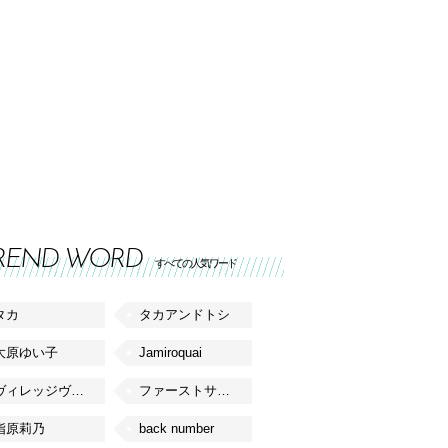
REND WORD
すべての人気ワード
タカ
タカアンドトシ
大原ゆい子
Jamiroquai
ヴィレッジヴァンガード
ファーストサマーウイカ
指原莉乃
back number