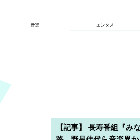
音楽
エンタメ
【記事】 長寿番組『み
路、野呂佳代ら音楽界か