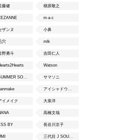
佐藤健
槇原敬之
CEZANNE
m·a·c
セザンヌ
小鼻
毛穴
mlk
佐野勇斗
吉田仁人
earts2Hearts
Watson
SUMMER SONIC
サマソニ
canmake
アイシャドウベース
アイメイク
大泉洋
HANA
高橋文哉
ESS BY
長谷川京子
ØMI
三代目 J SOUL BROTHERS from EXILE TRIBE