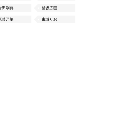
岩田剛典
登坂広臣
原菜乃華
東城りお