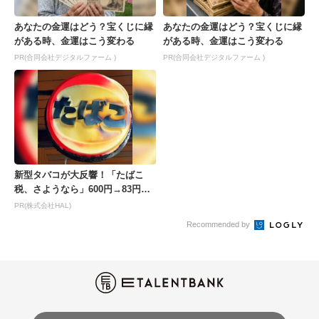
あなたの金運はどう？宝くじに縁
あなたの金運はどう？宝くじに縁
がある時、金運はこう変わる
がある時、金運はこう変わる
PR(合同会社デジタルファーム )
PR(合同会社デジタルファーム )
新型タバコが大反響！「たばこ
税、さようなら」600円→83円の
新型が爆売れ
PR(株式会社HAL)
Recommended by