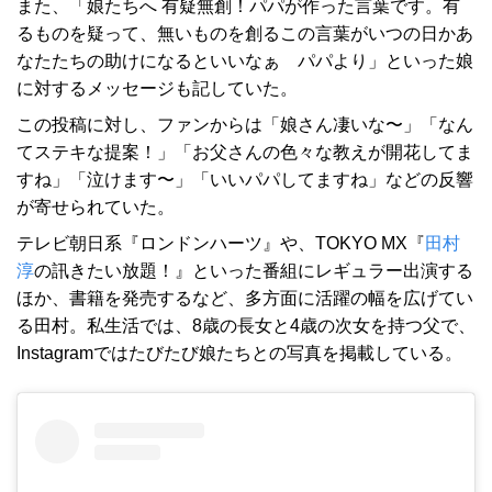
また、「娘たちへ 有疑無創！パパが作った言葉です。有
るものを疑って、無いものを創るこの言葉がいつの日かあ
なたたちの助けになるといいなぁ パパより」といった娘
に対するメッセージも記していた。
この投稿に対し、ファンからは「娘さん凄いな〜」「なん
てステキな提案！」「お父さんの色々な教えが開花してま
すね」「泣けます〜」「いいパパしてますね」などの反響
が寄せられていた。
テレビ朝日系『ロンドンハーツ』や、TOKYO MX『
田村
淳
の訊きたい放題！』といった番組にレギュラー出演する
ほか、書籍を発売するなど、多方面に活躍の幅を広げてい
る田村。私生活では、8歳の長女と4歳の次女を持つ父で、
Instagramではたびたび娘たちとの写真を掲載している。