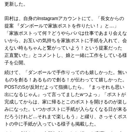
更新した。
田村は、自身のInstagramアカウントにて、「長女からの
提案 『ダンボールで家族ポストを作りたい！』と…」
「家族ポストって何？どうやらパパは仕事であまり会えな
いから、お互いの気持ちを家族ポストに手紙を入れて、会
えない時もちゃんと繋がっていよう！という提案だった
正直驚いた」とコメントし、娘と一緒に工作をしている様
子を公開。
続けて、「ダンボールで手作りってのも嬉しかった。無い
ものを創る！あるもので創る！が伝わってて嬉しかった。
POSTのSが反対だよって指摘したら、『まっそれも思い
出になるじゃん』って言ってましたwつよっ」「ポストが
完成してからは、家に帰るとこのポストを開けるのが楽し
みになった。いつかポストに手紙が入らなくなる日が来る
だろうけれど…それまで楽しもう」と綴り、さっそくポス
トの中に手紙が入っている様子も掲載した。