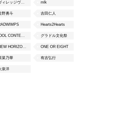
ヴィレッジヴァンガード
mlk
佐野勇斗
吉田仁人
RADWIMPS
Hearts2Hearts
IDOL CONTENT EXPO
グラドル文化祭
NEW HORIZON FEST
ONE OR EIGHT
原菜乃華
有吉弘行
大泉洋