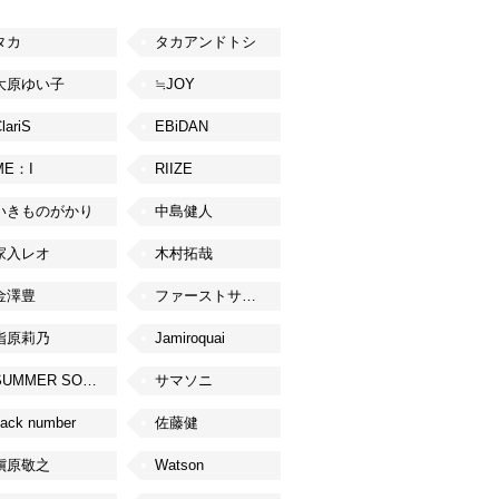
タカ
タカアンドトシ
大原ゆい子
≒JOY
lariS
EBiDAN
ME：I
RIIZE
いきものがかり
中島健人
家入レオ
木村拓哉
金澤豊
ファーストサマーウイカ
指原莉乃
Jamiroquai
SUMMER SONIC
サマソニ
ack number
佐藤健
槇原敬之
Watson