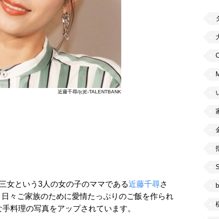
C
近藤千尋/(c)E-TALENTBANK
の三女という3人の女の子のママである
近藤千尋
さ
b
、日々ご家族のために愛情たっぷりのご飯を作られ
な手料理の写真をアップされています。