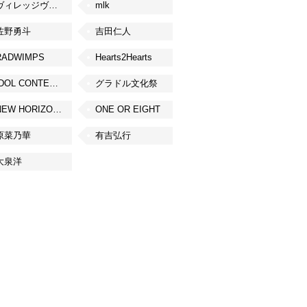
ヴィレッジヴァンガード
mlk
佐野勇斗
吉田仁人
RADWIMPS
Hearts2Hearts
IDOL CONTENT EXPO
グラドル文化祭
NEW HORIZON FEST
ONE OR EIGHT
原菜乃華
有吉弘行
大泉洋