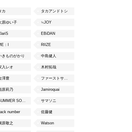
タカ
タカアンドトシ
大原ゆい子
≒JOY
lariS
EBiDAN
ME：I
RIIZE
いきものがかり
中島健人
家入レオ
木村拓哉
金澤豊
ファーストサマーウイカ
指原莉乃
Jamiroquai
SUMMER SONIC
サマソニ
ack number
佐藤健
槇原敬之
Watson