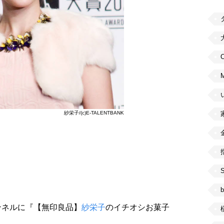
C
紗栄子/(c)E-TALENTBANK
b
ャンネルに『【無印良品】
紗栄子
のイチオシお菓子