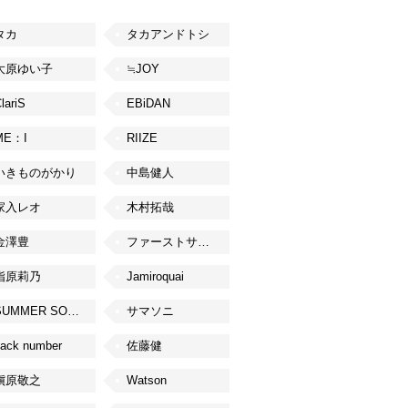
タカ
タカアンドトシ
大原ゆい子
≒JOY
lariS
EBiDAN
ME：I
RIIZE
いきものがかり
中島健人
家入レオ
木村拓哉
金澤豊
ファーストサマーウイカ
指原莉乃
Jamiroquai
SUMMER SONIC
サマソニ
ack number
佐藤健
槇原敬之
Watson