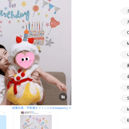
C
画像出典：手島優オフィシャルInstagramより
b