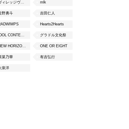
ヴィレッジヴァンガード
mlk
佐野勇斗
吉田仁人
RADWIMPS
Hearts2Hearts
IDOL CONTENT EXPO
グラドル文化祭
NEW HORIZON FEST
ONE OR EIGHT
原菜乃華
有吉弘行
大泉洋