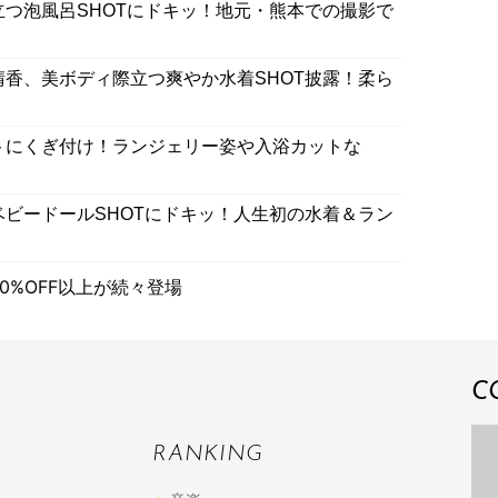
立つ泡風呂SHOTにドキッ！地元・熊本での撮影で
晴香、美ボディ際立つ爽やか水着SHOT披露！柔ら
ストにくぎ付け！ランジェリー姿や入浴カットな
ベビードールSHOTにドキッ！人生初の水着＆ラン
0%OFF以上が続々登場
C
RANKING