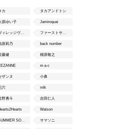
タカ
タカアンドトシ
大原ゆい子
Jamiroquai
ヴィレッジヴァンガード
ファーストサマーウイカ
指原莉乃
back number
佐藤健
槇原敬之
CEZANNE
m·a·c
セザンヌ
小鼻
毛穴
mlk
佐野勇斗
吉田仁人
earts2Hearts
Watson
SUMMER SONIC
サマソニ