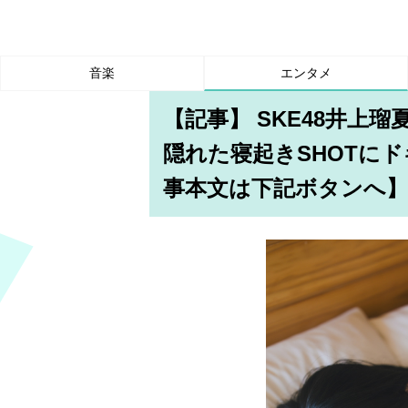
音楽
エンタメ
【記事】 SKE48井上
隠れた寝起きSHOTに
事本文は下記ボタンへ】