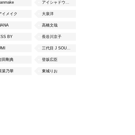
canmake
アイシャドウベース
アイメイク
大泉洋
HANA
高橋文哉
ESS BY
長谷川京子
ØMI
三代目 J SOUL BROTHERS from EXILE TRIBE
岩田剛典
登坂広臣
原菜乃華
東城りお