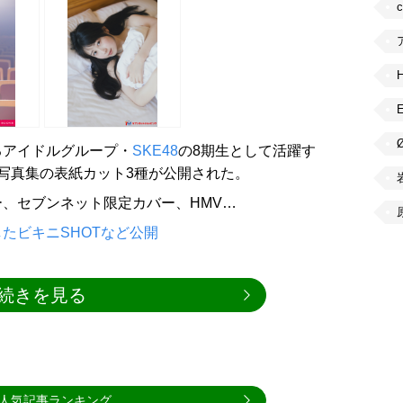
るアイドルグループ・
SKE48
の8期生として活躍す
st写真集の表紙カット3種が公開された。
、セブンネット限定カバー、HMV…
たビキニSHOTなど公開
続きを見る
人気記事ランキング