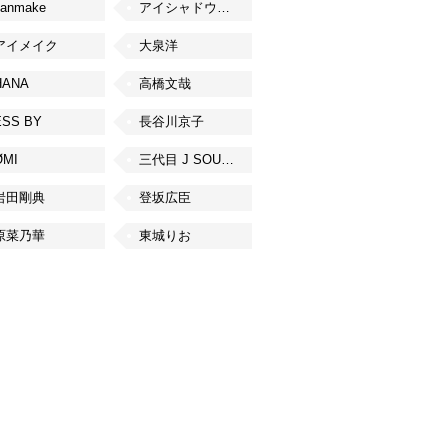
canmake
アイシャドウベース
アイメイク
大泉洋
HANA
高橋文哉
ESS BY
長谷川京子
ØMI
三代目 J SOUL BROTHERS from EXILE TRIBE
岩田剛典
登坂広臣
原菜乃華
東城りお