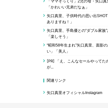
「ママそっくり」2児の母・矢口真
「かわいい兄弟だなぁ」
矢口真里、子供時代の思い出SHO
ありますね！」
矢口真里、手島優との“ダブル家族
「楽しそう」
“昭和58年生まれ”矢口真里、面
い」「美人」
[PR]
「え、こんなセールやってたの？
が...
関連リンク
矢口真里オフィシャルInstagram