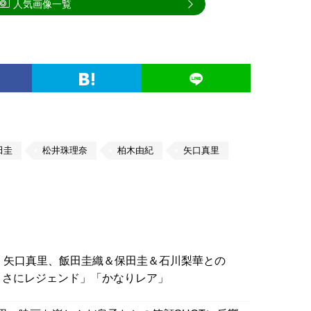
人気画像一覧
田圭
松井珠理奈
柏木由紀
矢口真里
！矢口真里、飯田圭織＆保田圭＆石川梨華との
「まさにレジェンド」「かなりレア」