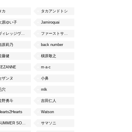
タカ
タカアンドトシ
大原ゆい子
Jamiroquai
ヴィレッジヴァンガード
ファーストサマーウイカ
指原莉乃
back number
佐藤健
槇原敬之
CEZANNE
m·a·c
セザンヌ
小鼻
毛穴
mlk
佐野勇斗
吉田仁人
earts2Hearts
Watson
SUMMER SONIC
サマソニ