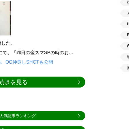
更新した。
ントにて、「昨日の金スマSPの時のお…
。OG仲良しSHOTも公開
続きを見る
人気記事ランキング