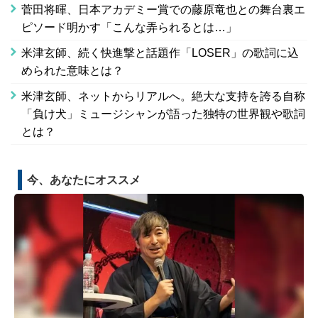
菅田将暉、日本アカデミー賞での藤原竜也との舞台裏エ
ピソード明かす「こんな弄られるとは…」
米津玄師、続く快進撃と話題作「LOSER」の歌詞に込
められた意味とは？
米津玄師、ネットからリアルへ。絶大な支持を誇る自称
「負け犬」ミュージシャンが語った独特の世界観や歌詞
とは？
今、あなたにオススメ