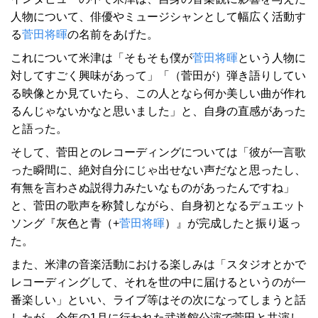
人物について、俳優やミュージシャンとして幅広く活動す
る
菅田将暉
の名前をあげた。
これについて米津は「そもそも僕が
菅田将暉
という人物に
対してすごく興味があって」「（菅田が）弾き語りしてい
る映像とか見ていたら、この人となら何か美しい曲が作れ
るんじゃないかなと思いました」と、自身の直感があった
と語った。
そして、菅田とのレコーディングについては「彼が一言歌
った瞬間に、絶対自分にじゃ出せない声だなと思ったし、
有無を言わさぬ説得力みたいなものがあったんですね」
と、菅田の歌声を称賛しながら、自身初となるデュエット
ソング『灰色と青（+
菅田将暉
）』が完成したと振り返っ
た。
また、米津の音楽活動における楽しみは「スタジオとかで
レコーディングして、それを世の中に届けるというのが一
番楽しい」といい、ライブ等はその次になってしまうと話
したが、今年の1月に行われた武道館公演で菅田と共演し