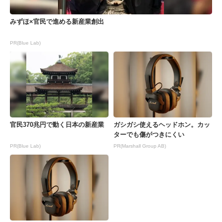
みずほ×官民で進める新産業創出
PR(Blue Lab)
官民370兆円で動く日本の新産業
ガシガシ使えるヘッドホン。カッ
ターでも傷がつきにくい
PR(Blue Lab)
PR(Marshall Group AB)