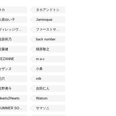
タカ
タカアンドトシ
大原ゆい子
Jamiroquai
ヴィレッジヴァンガード
ファーストサマーウイカ
指原莉乃
back number
佐藤健
槇原敬之
CEZANNE
m·a·c
セザンヌ
小鼻
毛穴
mlk
佐野勇斗
吉田仁人
earts2Hearts
Watson
SUMMER SONIC
サマソニ