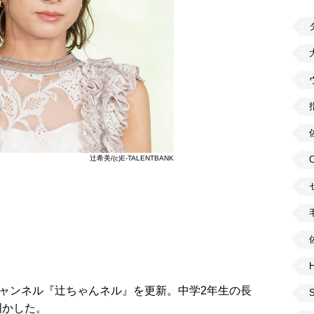
辻希美/(c)E-TALENTBANK
H
eチャンネル『辻ちゃんネル』を更新。中学2年生の長
明かした。