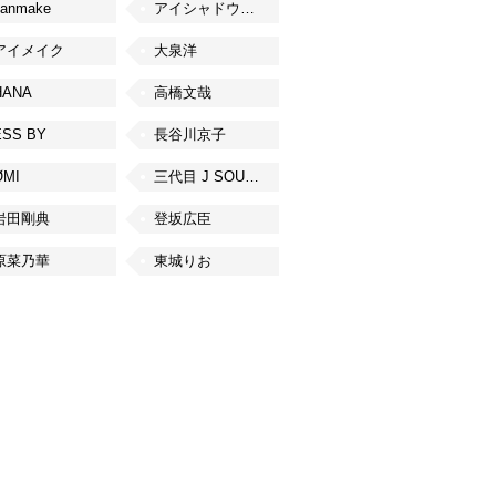
canmake
アイシャドウベース
アイメイク
大泉洋
HANA
高橋文哉
ESS BY
長谷川京子
ØMI
三代目 J SOUL BROTHERS from EXILE TRIBE
岩田剛典
登坂広臣
原菜乃華
東城りお