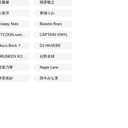
佐藤健
槇原敬之
大泉洋
東城りお
reepy Nuts
Beastie Boys
TYCOON running
CAPTAIN VINYL
Disco Brick YOKOHAMA
DJ HASEBE
DRUNKEN KONG
石野卓球
原菜乃華
Nagie Lane
仲里依紗
田中みな実