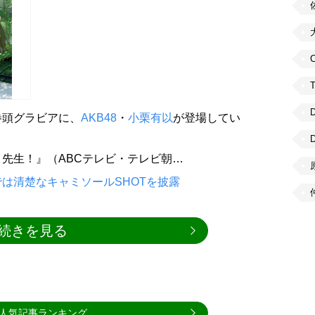
C
と巻頭グラビアに、
AKB48
・
小栗有以
が登場してい
先生！』（ABCテレビ・テレビ朝…
は清楚なキャミソールSHOTを披露
続きを見る
人気記事ランキング