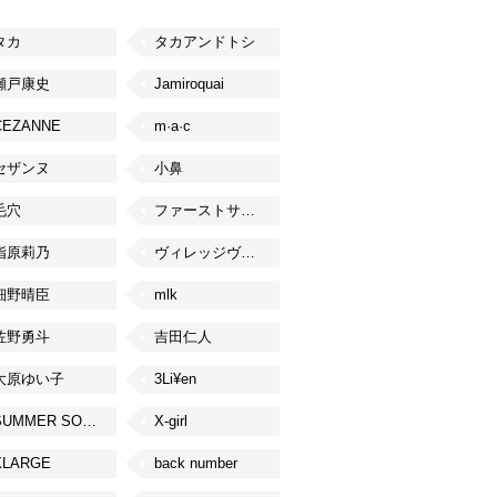
タカ
タカアンドトシ
瀬戸康史
Jamiroquai
CEZANNE
m·a·c
セザンヌ
小鼻
毛穴
ファーストサマーウイカ
指原莉乃
ヴィレッジヴァンガード
細野晴臣
mlk
佐野勇斗
吉田仁人
大原ゆい子
3Li¥en
SUMMER SONIC
X-girl
XLARGE
back number