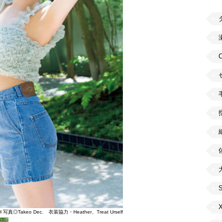
◎Takeo Dec. 衣装協力・Heather、Treat Urself